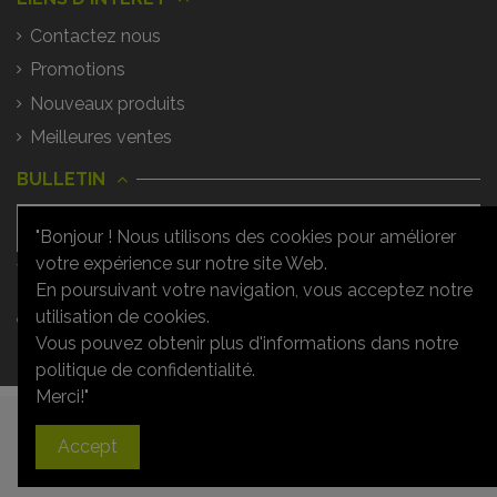
Contactez nous
Promotions
Nouveaux produits
Meilleures ventes
BULLETIN
"Bonjour ! Nous utilisons des cookies pour améliorer
votre expérience sur notre site Web.
Vous pouvez vous désinscrire à tout
moment. Vous trouverez pour cela nos
En poursuivant votre navigation, vous acceptez notre
informations de contact dans les
utilisation de cookies.
conditions d'utilisation du site.
Vous pouvez obtenir plus d'informations dans notre
politique de confidentialité.
Merci!"
Ajouter au panier
Accept