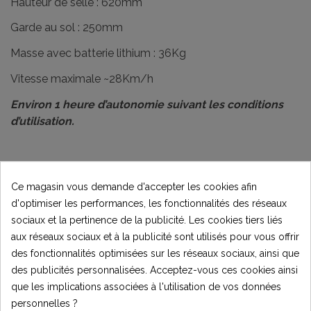
Hauteur de selle : 620mm
Garde au sol : 250mm
Masse avec batterie lithium : 36Kg
Vitesse maximale ~28Km/h
Environ 1 heure d’autonomie suivant les conditions
d’utilisation.
Charge maximale autorisée : 55Kg
Ce magasin vous demande d'accepter les cookies afin
d'optimiser les performances, les fonctionnalités des réseaux
sociaux et la pertinence de la publicité. Les cookies tiers liés
Livrée avec manuel d’utilisateur en Français, kit d’outils et
aux réseaux sociaux et à la publicité sont utilisés pour vous offrir
chargeur secteur à coupure automatique.
des fonctionnalités optimisées sur les réseaux sociaux, ainsi que
Seule la roue avant et son garde boue reste à
des publicités personnalisées. Acceptez-vous ces cookies ainsi
assembler, la moto est chargée et testée avant
que les implications associées à l'utilisation de vos données
expédition.
personnelles ?