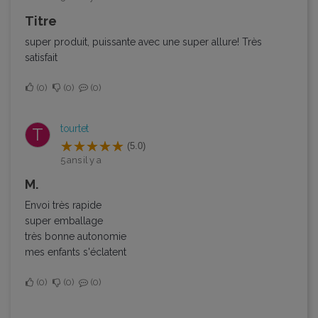
Titre
super produit, puissante avec une super allure! Très
satisfait
0
0
0
tourtet
T
(5.0)
5 ans il y a
M.
Envoi très rapide
super emballage
très bonne autonomie
mes enfants s'éclatent
0
0
0