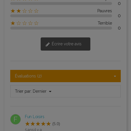
0
★★☆☆☆
Pauvres
0
★☆☆☆☆
Terrible
0
Écrire votre avis
Évaluations (2)
Trier par:
Dernier
Fun Loisirs
F
(5.0)
5 ans il y a