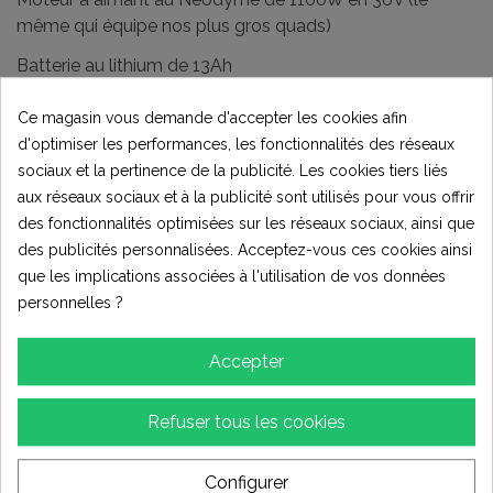
même qui équipe nos plus gros quads)
Batterie au lithium de 13Ah
Ce magasin vous demande d'accepter les cookies afin
d'optimiser les performances, les fonctionnalités des réseaux
Triple réglages indépendants du temps de
sociaux et la pertinence de la publicité. Les cookies tiers liés
réponse, de la puissance et de la vitesse.
aux réseaux sociaux et à la publicité sont utilisés pour vous offrir
des fonctionnalités optimisées sur les réseaux sociaux, ainsi que
des publicités personnalisées. Acceptez-vous ces cookies ainsi
Fourche hydraulique inversée, amortisseur arrière à
que les implications associées à l'utilisation de vos données
ressort réglable en précontrainte.
personnelles ?
Freinage avant et arrière par disques pétales (180mm),
étriers à serrage mécanique.
Accepter
Transmission finale par chaîne : pignon de 11 dents et
couronne de 76 dents.
Refuser tous les cookies
Roues : avant 12 pouces et arrière 10 pouces.
Configurer