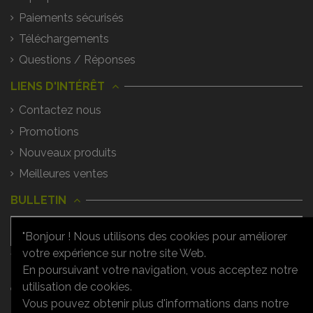
Paiements sécurisés
Téléchargements
Questions / Réponses
LIENS D'INTÉRÊT
Contactez nous
Promotions
Nouveaux produits
Meilleures ventes
BULLETIN
"Bonjour ! Nous utilisons des cookies pour améliorer
votre expérience sur notre site Web.
Vous pouvez vous désinscrire à tout
moment. Vous trouverez pour cela nos
En poursuivant votre navigation, vous acceptez notre
informations de contact dans les
utilisation de cookies.
conditions d'utilisation du site.
Vous pouvez obtenir plus d'informations dans notre