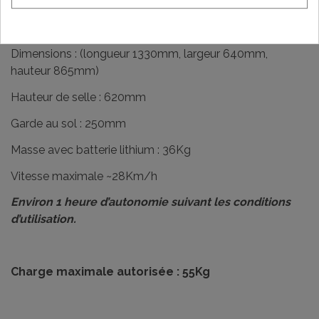
Pneus : avant 2.75-12, arrière 3.0-10
Dimensions : (longueur 1330mm, largeur 640mm,
hauteur 865mm)
Hauteur de selle : 620mm
Garde au sol : 250mm
Masse avec batterie lithium : 36Kg
Vitesse maximale ~28Km/h
Environ 1 heure d’autonomie suivant les conditions
d’utilisation.
Charge maximale autorisée : 55Kg