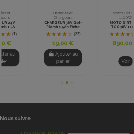
Motos Dirt Bike
Quads 1100W
1100W
Quad 36V 1100W
Adventurer Blanc-
MOTO DIRT BIKE
Bleu
TOX 36V 1100W
(3)
ROUGE
(2)
850,00 €
890,00 €
Voir
Voir
Nous suivre
LIVRAISON RAPIDE !