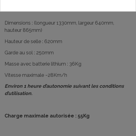
Pneus : avant 2.75-12, arrière 3.0-10
Dimensions : (longueur 1330mm, largeur 640mm,
hauteur 865mm)
Hauteur de selle : 620mm
Garde au sol : 250mm
Masse avec batterie lithium : 36Kg
Vitesse maximale ~28Km/h
Environ 1 heure d’autonomie suivant les conditions
d’utilisation.
Charge maximale autorisée : 55Kg