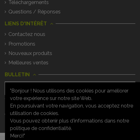
Téléchargements
Questions / Réponses
LIENS D'INTÉRÊT
Contactez nous
Promotions
Nouveaux produits
Meilleures ventes
BULLETIN
"Bonjour ! Nous utilisons des cookies pour améliorer
votre expérience sur notre site Web.
Vous pouvez vous désinscrire à tout
moment. Vous trouverez pour cela nos
En poursuivant votre navigation, vous acceptez notre
informations de contact dans les
utilisation de cookies.
conditions d'utilisation du site.
Vous pouvez obtenir plus d'informations dans notre
politique de confidentialité.
Merci!"