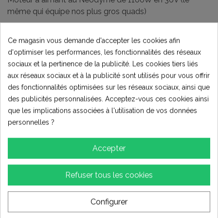
même qui équipe nos plus gros quads)
Batterie au lithium de 13Ah
Ce magasin vous demande d'accepter les cookies afin
d'optimiser les performances, les fonctionnalités des réseaux
sociaux et la pertinence de la publicité. Les cookies tiers liés
Triple réglages indépendants du temps de
aux réseaux sociaux et à la publicité sont utilisés pour vous offrir
réponse, de la puissance et de la vitesse.
des fonctionnalités optimisées sur les réseaux sociaux, ainsi que
des publicités personnalisées. Acceptez-vous ces cookies ainsi
que les implications associées à l'utilisation de vos données
Fourche hydraulique inversée, amortisseur arrière à
personnelles ?
ressort réglable en précontrainte.
Freinage avant et arrière par disques pétales (180mm),
Accepter
étriers à serrage mécanique.
Transmission finale par chaîne : pignon de 11 dents et
Refuser tous les cookies
couronne de 76 dents.
Roues : avant 12 pouces et arrière 10 pouces.
Configurer