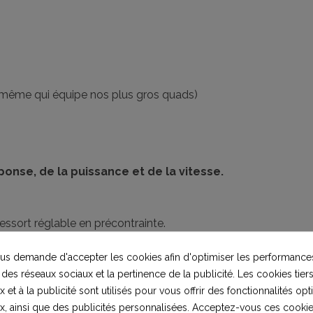
même qui équipe nos plus gros quads)
nse, de la puissance et de la vitesse.
essort réglable en précontrainte.
m), étriers à serrage mécanique.
s demande d'accepter les cookies afin d'optimiser les performances
 et couronne de 76 dents.
 des réseaux sociaux et la pertinence de la publicité. Les cookies tiers
 et à la publicité sont utilisés pour vous offrir des fonctionnalités op
x, ainsi que des publicités personnalisées. Acceptez-vous ces cookie