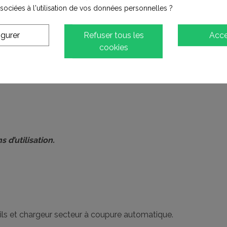
ssociées à l'utilisation de vos données personnelles ?
igurer
Refuser tous les
Acce
hauteur 865mm)
cookies
 d’utilisation.
utils et chargeur secteur à coupure automatique.