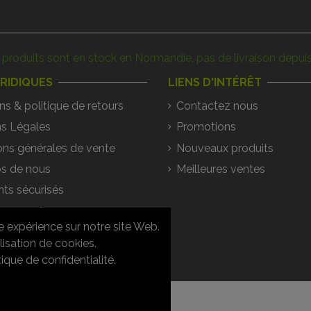
produits sont en stock en Normandie, pas de livraison depuis
URIDIQUES
LIENS D'INTÉRÊT
ns & politique de retours
Contactez nous
s Légales
Promotions
ons générales de vente
Nouveaux produits
s de nous
Meilleures ventes
ts sécurisés
argements
e expérience sur notre site Web.
ons / Réponses
lisation de cookies.
que de confidentialité.