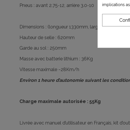
implications a
Pneus : avant 2.75-12, arrière 3.0-10
Conf
Dimensions : (longueur 1330mm, largeur 640mm, 
Hauteur de selle : 620mm
Garde au sol : 250mm
Masse avec batterie lithium : 36Kg
Vitesse maximale ~28Km/h
Environ 1 heure d’autonomie suivant les conditions
Charge maximale autorisée : 55Kg
Livrée avec manuel d’utilisateur en Français, kit d’o