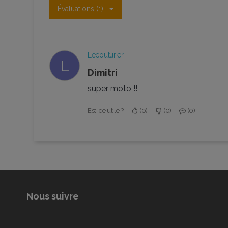
Évaluations (1)
Lecouturier
L
Dimitri
super moto !!
Est-ce utile ?
0
0
0
Nous suivre