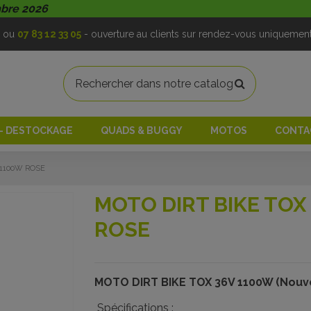
mbre 2026
ou
07 83 12 33 05
- ouverture au clients sur rendez-vous uniquemen
 - DESTOCKAGE
QUADS & BUGGY
MOTOS
CONTA
 1100W ROSE
MOTO DIRT BIKE TOX
ROSE
MOTO DIRT BIKE TOX 36V 1100W (Nouv
Spécifications :