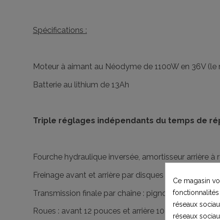
Spécifications :
Moteur à aimant au Néodyme de 1100W en 36V (le 
Batterie au lithium de 13Ah
Triple réglages indépendants du temps de répo
Fourche hydraulique inversée, amortisseur arrière à r
Freinage avant et arrière par disques pétales (180m
Ce magasin vou
Transmission finale par chaîne : pignon de 11 dents
fonctionnalités
réseaux sociaux
Roues : avant 12 pouces et arrière 10 pouces.
réseaux sociau