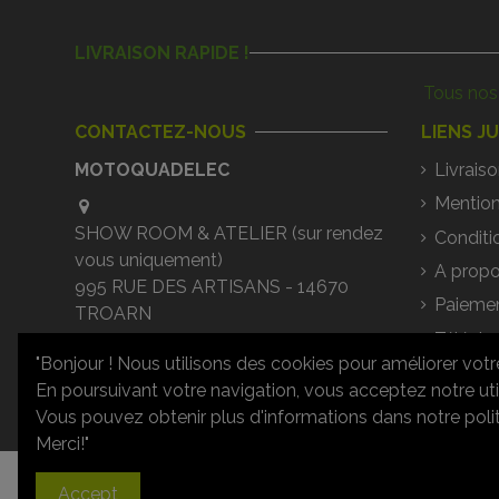
LIVRAISON RAPIDE !
Tous nos 
CONTACTEZ-NOUS
LIENS J
MOTOQUADELEC
Livraiso
Mention
SHOW ROOM & ATELIER (sur rendez
Conditi
vous uniquement)
A propo
995 RUE DES ARTISANS - 14670
Paiemen
TROARN
Téléch
02 31 79 29 34
"Bonjour ! Nous utilisons des cookies pour améliorer votr
Questi
En poursuivant votre navigation, vous acceptez notre uti
contact@motoquadelec.com
Vous pouvez obtenir plus d'informations dans notre politi
Merci!"
Accept