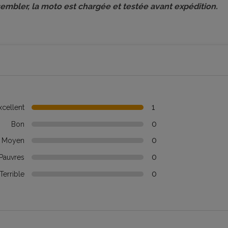
sembler, la moto est chargée et testée avant expédition.
1
xcellent
0
Bon
0
Moyen
0
Pauvres
0
Terrible