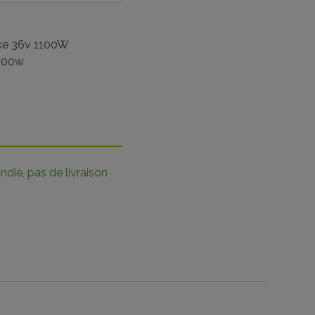
ike 36v 1100W
100w
die, pas de livraison