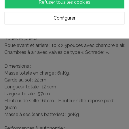
Refuser tous les cookies
Suspension :
Suspension avant : 1 fourche hydraulique.
Suspension arrière ; 1 amortisseur à ressort, réglable en
Configurer
compression sur bras indépendant.
Roues et pneus :
Roue avant et arrière : 10 x 2.5pouces avec chambre à air.
Chambres à air avec valves de type « Schrader ».
Dimensions :
Masse totale en charge : 65Kg.
Garde au sol : 22cm
Longueur totale : 124cm
Largeur totale : 57cm
Hauteur de selle : 61cm - Hauteur selle-repose pied:
36cm
Masse à sec (sans batteries) : 30Kg
Performances & autonomie :