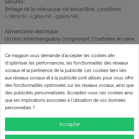
Sécurité :
Bridage de la vitesse par clé extractible, 3 positions
(~7Km/H :~13Km/H, ~25Km/H).
Alimentation électrique :
Un bloc interchangeable comprenant 2 batteries en série
de 12V/12AH (au gel plomb).
Ce magasin vous demande d'accepter les cookies afin
Freinage :
d'optimiser les performances, les fonctionnalités des réseaux
Système de freinage à disques, à l'avant et à l'arrière.
sociaux et la pertinence de la publicité. Les cookies tiers liés
Mâchoires mécaniques commandées par deux poignées
aux réseaux sociaux et à la publicité sont utilisés pour vous offrir
au guidon.
des fonctionnalités optimisées sur les réseaux sociaux, ainsi que
Poignée droite pour frein avant et gauche poignée
des publicités personnalisées. Acceptez-vous ces cookies ainsi
droite.
que les implications associées à l'utilisation de vos données
personnelles ?
Transmission :
Par chaine (type H25), pignon 11 dents et couronne 80
Accepter
dents (entièrement sous carter de protection)