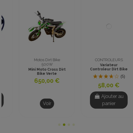
CONTROLEURS
Pneus et roues
Variateur
PNEU ARRIERE MINI
Controleur Dirt Bike
QUAD ENFANT 6
Tox 36V 1100W
pouces 13x5.00-6
(5)
(153)
58,00 €
15,00 €
Ajouter au
panier
Voir