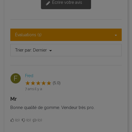
Écrire votre avis
Évaluations (1)
Trier par:
Dernier
Fred
F
(5.0)
7 ans il y a
Mr
Bonne qualité de gomme. Vendeur très pro.
0
0
0