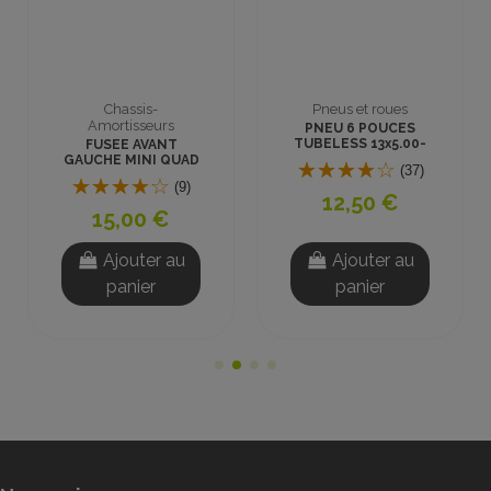
Chassis-
Pneus et roues
Amortisseurs
PNEU 6 POUCES
TUBELESS 13x5.00-
FUSEE AVANT
6 ROUTE MINI QUAD
GAUCHE MINI QUAD
(37)
800W
(9)
12,50 €
15,00 €
Ajouter au
Ajouter au
panier
panier