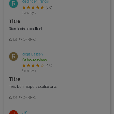
Riedinger Francis
R
(5.0)
3 ans il y a
Titre
Rien à dire excellent
0
0
0
Régis Bastien
R
Verified purchase
(4.0)
3 ans il y a
Titre
Très bon rapport qualité prix.
0
0
0
Jim