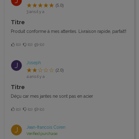
J
(5.0)
3 ans il y a
Titre
Produit conforme à mes attentes. Livraison rapide, parfait!!
0
0
0
Joseph
J
(2.0)
4 ans il y a
Titre
Déçu car mes jantes ne sont pas en acier
0
0
0
Jean-francois Coren
J
Verified purchase