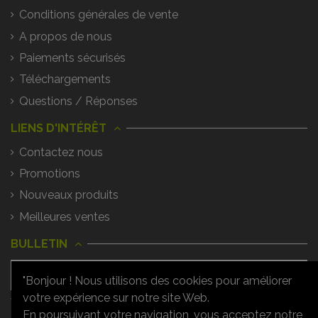
Conditions générales de vente
A propos de nous
Paiements sécurisés
Téléchargements
Questions / Réponses
LIENS D'INTÉRÊT
Contactez nous
Promotions
Nouveaux produits
Meilleures ventes
BULLETIN
"Bonjour ! Nous utilisons des cookies pour améliorer
votre expérience sur notre site Web.
Vous pouvez vous désinscrire à tout
moment. Vous trouverez pour cela nos
En poursuivant votre navigation, vous acceptez notre