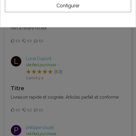
1 année il y a
Configurer
Pneu avent tubless
Produit conforme à la description et rapport qualité prix
rien à redire nickel
0
0
0
Lucie Dupont
L
Verified purchase
(5.0)
2 ans il y a
Titre
Livraison rapide et soignée. Articles parfait et conforme
0
0
0
philippe cluzel
P
Verified purchase