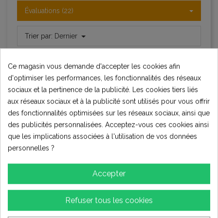
Évaluations (22)
Trier par:
Dernier
Ce magasin vous demande d'accepter les cookies afin
d'optimiser les performances, les fonctionnalités des réseaux
Jordan
J
sociaux et la pertinence de la publicité. Les cookies tiers liés
(5.0)
10 mois il y a
aux réseaux sociaux et à la publicité sont utilisés pour vous offrir
des fonctionnalités optimisées sur les réseaux sociaux, ainsi que
Top
des publicités personnalisées. Acceptez-vous ces cookies ainsi
Conforme à mes attentes. Très bon rapport qualité prix.
que les implications associées à l'utilisation de vos données
Envoie rapide, le fiston est ravi. Je recommande
personnelles ?
0
0
0
Accepter
Anthony Rondeau
A
Refuser tous les cookies
Verified purchase
(5.0)