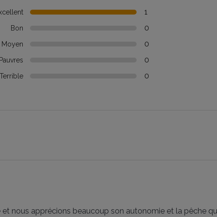
1
xcellent
0
Bon
0
Moyen
0
Pauvres
0
Terrible
line et nous apprécions beaucoup son autonomie et la pêche qu'