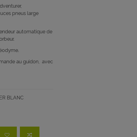
venturer,
ouces pneus large
tendeur automatique de
orbeur.
Néodyme.
ommande au guidon, avec
ER BLANC