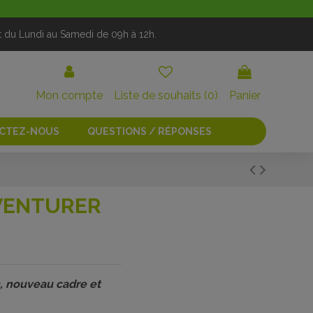
t du Lundi au Samedi de 09h à 12h.
Mon compte
Liste de souhaits (
0
)
Panier
CTEZ-NOUS
QUESTIONS / RÉPONSES
VENTURER
, nouveau cadre et