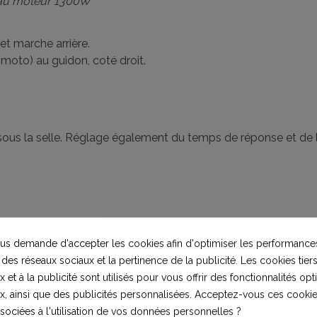
e au moteur 1300W
et marche arrière.
oto) au guidon, coté droit.
 sous la selle. Réglage également du temps de réponse et de 
 lithium en 48V 13Ah.
s demande d'accepter les cookies afin d'optimiser les performances
 des réseaux sociaux et la pertinence de la publicité. Les cookies tiers
 et à la publicité sont utilisés pour vous offrir des fonctionnalités op
t.
x, ainsi que des publicités personnalisées. Acceptez-vous ces cookie
ssociées à l'utilisation de vos données personnelles ?