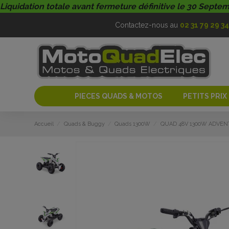
Liquidation totale avant fermeture définitive le 30 Septe
Contactez-nous au
02 31 79 29 34
PIECES QUADS & MOTOS
PETITS PRIX
Accueil
Quads & Buggy
Quads 1300W
QUAD 48V 1300W ADVEN