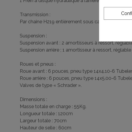
1 Frein à disque hydraulique à l’arrière.
Conf
Transmission :
Par chaine H219 entièrement sous carter de protect
Suspension :
Suspension avant : 2 amortisseurs à ressort, réglab
Suspension arrière ; 1 amortisseur à ressort, réglab
Roues et pneus :
Roue avant : 6 pouces, pneu type 14x4.10-6 Tubele
Roue arrière : 6 pouces, pneu type 14x5.00-6 Tubele
Valves de type « Schrader ».
Dimensions :
Masse totale en charge : 55Kg.
Longueur totale : 120cm
Largeur totale : 70cm
Hauteur de selle : 60cm