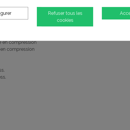
igurer
Refuser tous les
Acce
cookies
ion
le en compression
le en compression
ss.
ss.