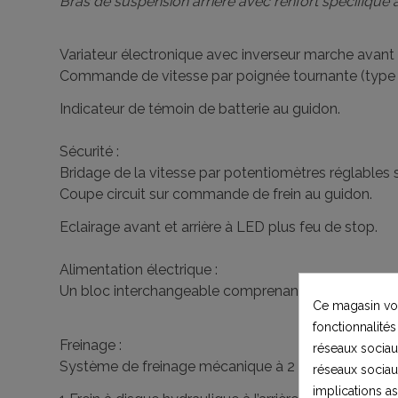
Bras de suspension arrière avec renfort spécifiqu
Variateur électronique avec inverseur marche avant 
Commande de vitesse par poignée tournante (type m
Indicateur de témoin de batterie au guidon.
Sécurité :
Bridage de la vitesse par potentiomètres réglables
Coupe circuit sur commande de frein au guidon.
Eclairage avant et arrière à LED plus feu de stop.
Alimentation électrique :
Un bloc interchangeable comprenant une batterie au
Ce magasin vou
fonctionnalités
Freinage :
réseaux sociaux
Système de freinage mécanique à 2 disques à l'avan
réseaux sociau
implications a