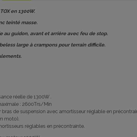
 TOX en 1300W.
c teinté masse.
 au guidon, avant et arrière avec feu de stop.
less large à crampons pour terrain difficile.
ulements.
sance réelle de 1300W .
maximale : 2600Trs/Min
ur bras de suspension avec amortisseur réglable en précontrai
em moto).
rtisseurs réglables en précontrainte.