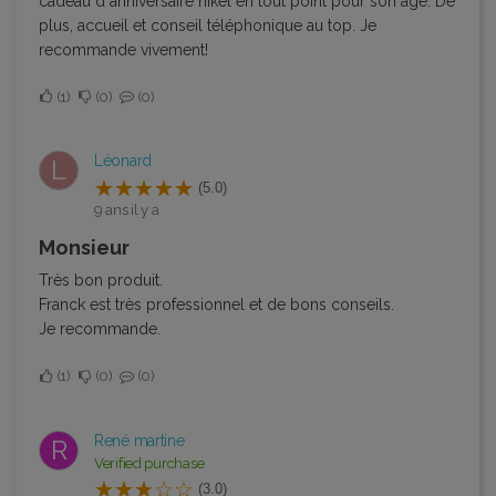
cadeau d anniversaire nikel en tout point pour son âge. De
plus, accueil et conseil téléphonique au top. Je
recommande vivement!
1
0
0
Léonard
L
(5.0)
9 ans il y a
monsieur
Très bon produit.
Franck est très professionnel et de bons conseils.
Je recommande.
1
0
0
René martine
R
Verified purchase
(3.0)