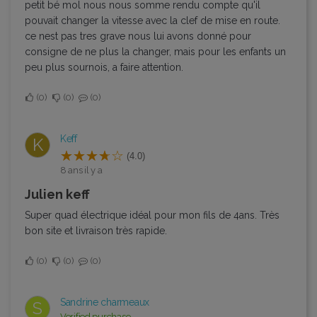
petit bé mol nous nous somme rendu compte qu'il
pouvait changer la vitesse avec la clef de mise en route.
ce nest pas tres grave nous lui avons donné pour
consigne de ne plus la changer, mais pour les enfants un
peu plus sournois, a faire attention.
0
0
0
Keff
K
(4.0)
8 ans il y a
Julien keff
Super quad électrique idéal pour mon fils de 4ans. Très
bon site et livraison très rapide.
0
0
0
Sandrine charmeaux
S
Verified purchase