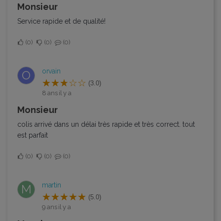
Monsieur
Service rapide et de qualité!
0
0
0
orvain
O
(3.0)
8 ans il y a
monsieur
colis arrivé dans un délai très rapide et très correct. tout
est parfait
0
0
0
martin
M
(5.0)
9 ans il y a