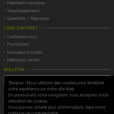
Paiements sécurisés
Téléchargements
Questions / Réponses
LIENS D'INTÉRÊT
Contactez nous
Promotions
Nouveaux produits
Meilleures ventes
BULLETIN
"Bonjour ! Nous utilisons des cookies pour améliorer
votre expérience sur notre site Web.
Vous pouvez vous désinscrire à tout
moment. Vous trouverez pour cela nos
En poursuivant votre navigation, vous acceptez notre
informations de contact dans les
utilisation de cookies.
conditions d'utilisation du site.
Vous pouvez obtenir plus d'informations dans notre
politique de confidentialité.