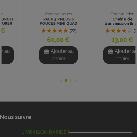
Pneus et roues
Transmission
PACK 4 PNEUS 6
Chaine de
POUCES MINI QUAD
transmission finale
AVEC CHAMBRES A
H25 46 maillons
(22)
(21)
AIR
60,00 €
13,00 €
Ajouter au
Ajouter au
panier
panier
Nous suivre
LIVRAISON RAPIDE !