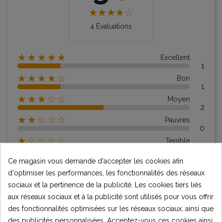
4 Évaluations
★★★★★
Excellent
1
★★★★☆
Bon
1
★★★☆☆
Moyen
2
★★☆☆☆
Pauvres
0
★☆☆☆☆
Terrible
0
Ce magasin vous demande d'accepter les cookies afin
d'optimiser les performances, les fonctionnalités des réseaux
Écrire votre avis
sociaux et la pertinence de la publicité. Les cookies tiers liés
aux réseaux sociaux et à la publicité sont utilisés pour vous offrir
des fonctionnalités optimisées sur les réseaux sociaux, ainsi que
des publicités personnalisées. Acceptez-vous ces cookies ainsi