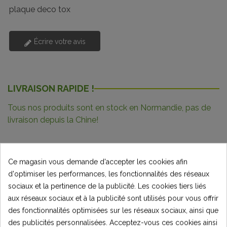
plaque deco tox
Écrire votre avis
LIVRAISON RAPIDE !
Tous nos produits sont en stock en Normandie, pas de
livraison depuis la Chine!
Ce magasin vous demande d'accepter les cookies afin
d'optimiser les performances, les fonctionnalités des réseaux
Description
sociaux et la pertinence de la publicité. Les cookies tiers liés
Détails du produit
aux réseaux sociaux et à la publicité sont utilisés pour vous offrir
des fonctionnalités optimisées sur les réseaux sociaux, ainsi que
Commentaires
(0)
des publicités personnalisées. Acceptez-vous ces cookies ainsi