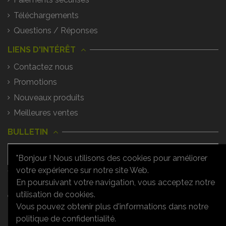
Téléchargements
Questions / Réponses
LIENS D'INTÉRÊT
Contactez nous
Promotions
Nouveaux produits
Meilleures ventes
BULLETIN
"Bonjour ! Nous utilisons des cookies pour améliorer
votre expérience sur notre site Web.
Vous pouvez vous désinscrire à tout
moment. Vous trouverez pour cela nos
En poursuivant votre navigation, vous acceptez notre
informations de contact dans les
utilisation de cookies.
conditions d'utilisation du site.
Vous pouvez obtenir plus d'informations dans notre
politique de confidentialité.