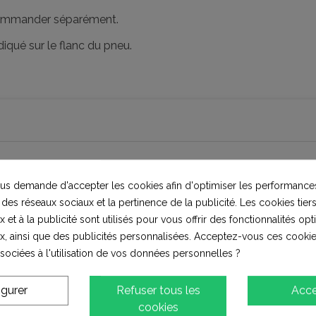
 commander séparément.
diqué sur le flanc du pneu.
1
s demande d'accepter les cookies afin d'optimiser les performances
xcellent
 des réseaux sociaux et la pertinence de la publicité. Les cookies tiers
0
Bon
 et à la publicité sont utilisés pour vous offrir des fonctionnalités op
0
Moyen
x, ainsi que des publicités personnalisées. Acceptez-vous ces cookie
ssociées à l'utilisation de vos données personnelles ?
0
Pauvres
0
Terrible
igurer
Refuser tous les
Acce
cookies