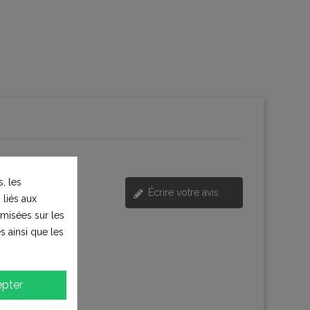
, les
Écrire votre avis
 liés aux
timisées sur les
s ainsi que les
pter