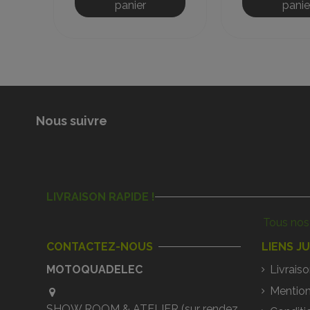
panier
panie
Nous suivre
LIVRAISON RAPIDE !
Tous nos 
CONTACTEZ-NOUS
LIENS J
MOTOQUADELEC
Livraiso
Mention
SHOW ROOM & ATELIER (sur rendez