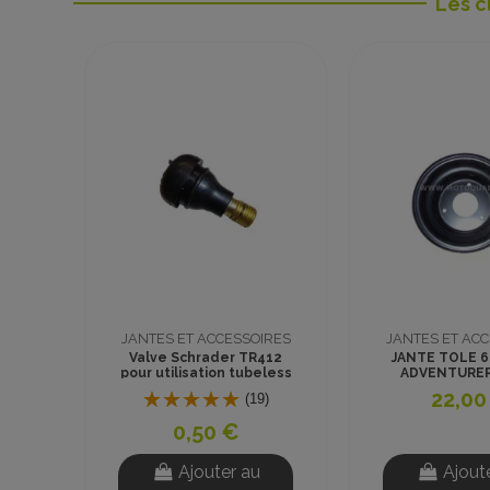
Les c
JANTES ET ACCESSOIRES
JANTES ET AC
Valve Schrader TR412
JANTE TOLE 
pour utilisation tubeless
ADVENTURER
DYNOSTAR G
22,00
(19)
BEDLO
0,50 €
Ajouter au
Ajout