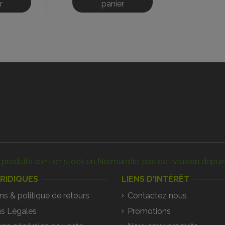
r
panier
produits sont en stock en Normandie, pas de livraison depuis
URIDIQUES
LIENS D'INTÉRÊT
ns & politique de retours
Contactez nous
s Légales
Promotions