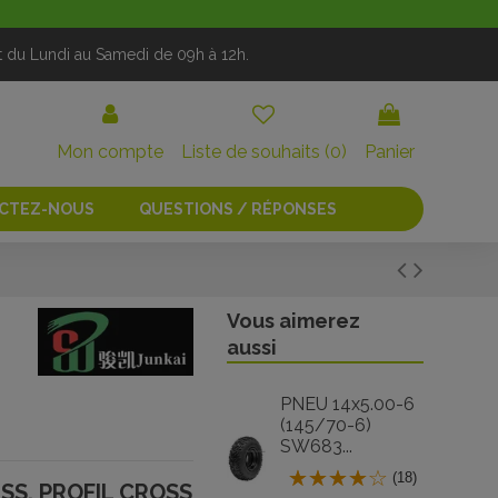
t du Lundi au Samedi de 09h à 12h.
Mon compte
Liste de souhaits (
0
)
Panier
CTEZ-NOUS
QUESTIONS / RÉPONSES
Vous aimerez
aussi
PNEU 14x5.00-6
(145/70-6)
SW683...
(18)
SS, PROFIL CROSS