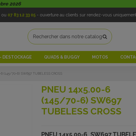
mbre 2026
ou
07 83 12 33 05
- ouverture au clients sur rendez-vous uniquemen
 - DESTOCKAGE
QUADS & BUGGY
MOTOS
CONTA
-6 (145/70-6) SW697 TUBELESS CROSS
PNEU 14x5.00-6
(145/70-6) SW697
TUBELESS CROSS
PNEU 14x5.00-6 SW697 TUBELE