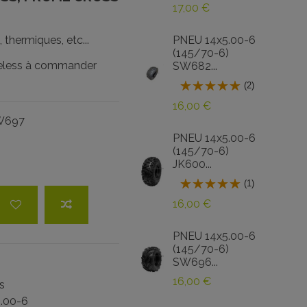
17,00 €
thermiques, etc...
PNEU 14x5.00-6
(145/70-6)
ubeless à commander
SW682...
(2)
16,00 €
W697
PNEU 14x5.00-6
(145/70-6)
JK600...
(1)
16,00 €
PNEU 14x5.00-6
(145/70-6)
SW696...
16,00 €
s
.00-6