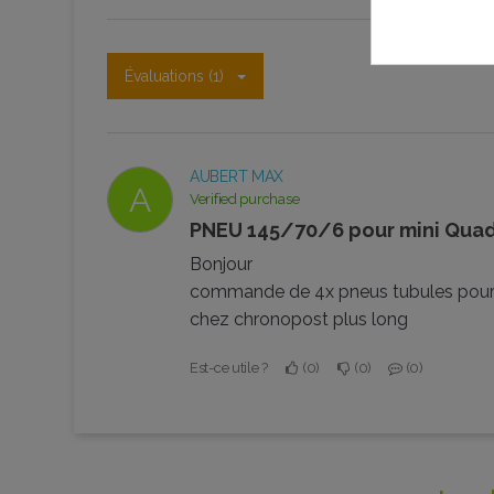
Évaluations (1)
AUBERT MAX
A
Verified purchase
PNEU 145/70/6 pour mini Qua
Bonjour
commande de 4x pneus tubules pour 
chez chronopost plus long
Est-ce utile ?
0
0
0