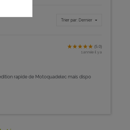
Trier par:
Dernier
(5.0)
1 année il y a
dition rapide de Motoquadelec mais dispo