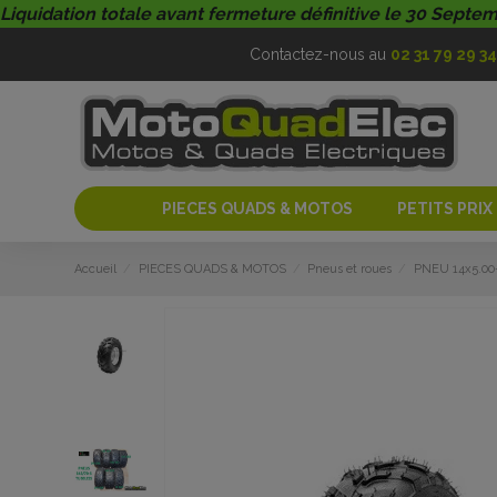
Liquidation totale avant fermeture définitive le 30 Septe
Contactez-nous au
02 31 79 29 34
PIECES QUADS & MOTOS
PETITS PRIX
Accueil
PIECES QUADS & MOTOS
Pneus et roues
PNEU 14x5.00