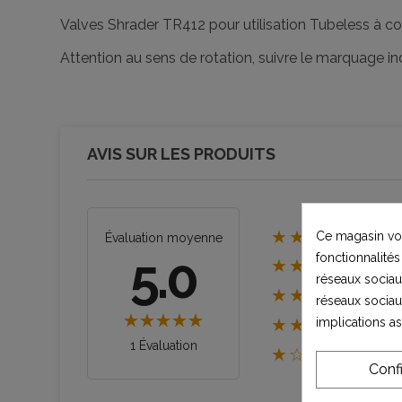
Valves Shrader TR412 pour utilisation Tubeless à
Attention au sens de rotation, suivre le marquage in
AVIS SUR LES PRODUITS
★★★★★
Ce magasin vou
E
Évaluation moyenne
5.0
fonctionnalités
★★★★☆
réseaux sociaux
★★★☆☆
réseaux sociau
implications a
★★☆☆☆
1 Évaluation
★☆☆☆☆
Conf