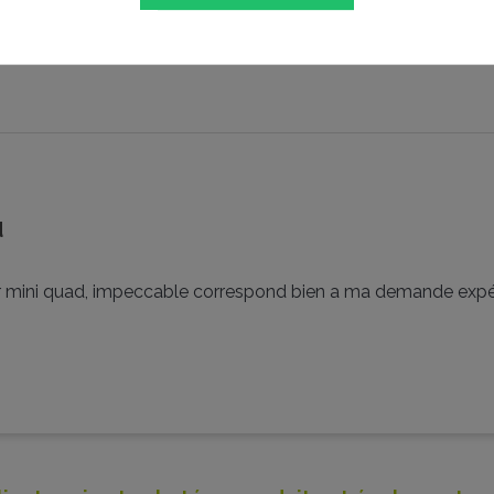
d
mini quad, impeccable correspond bien a ma demande expé