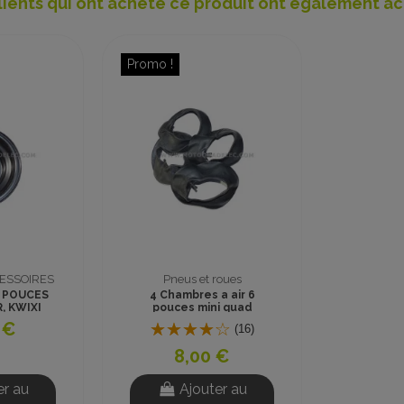
lients qui ont acheté ce produit ont également ac
Promo !
CESSOIRES
Pneus et roues
6 POUCES
4 Chambres a air 6
, KWIXI
pouces mini quad
O KART
 €
(16)
CK
8,00 €
er au
Ajouter au