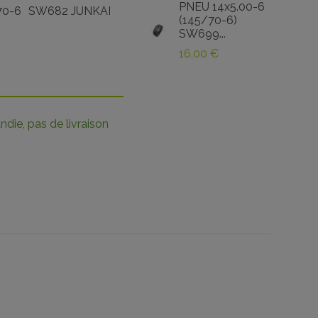
PNEU 14x5.00-6
70-6
SW682 JUNKAI
(145/70-6)
SW699...
16,00 €
die, pas de livraison