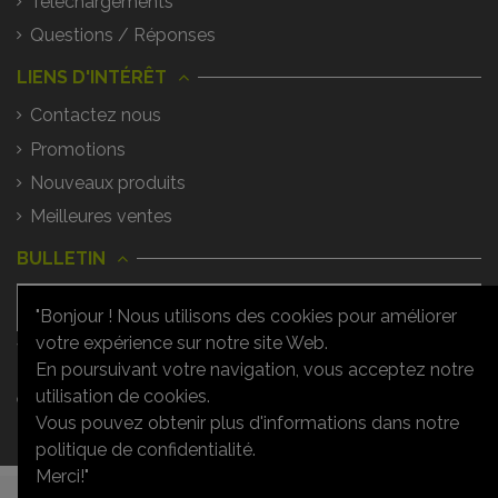
Téléchargements
Questions / Réponses
LIENS D'INTÉRÊT
Contactez nous
Promotions
Nouveaux produits
Meilleures ventes
BULLETIN
"Bonjour ! Nous utilisons des cookies pour améliorer
votre expérience sur notre site Web.
Vous pouvez vous désinscrire à tout
moment. Vous trouverez pour cela nos
En poursuivant votre navigation, vous acceptez notre
informations de contact dans les
utilisation de cookies.
conditions d'utilisation du site.
Vous pouvez obtenir plus d'informations dans notre
politique de confidentialité.
Merci!"