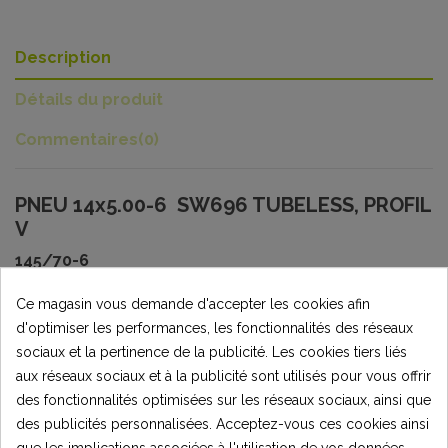
Description
Détails du produit
Commentaires
(0)
PNEU 14x5.00-6 SW696 TUBELESS, PROFIL
V
145/70-6
Pour quads 1000W, thermiques, tracteur tondeuse, etc...
Ce magasin vous demande d'accepter les cookies afin
d'optimiser les performances, les fonctionnalités des réseaux
Valves Shrader TR412 pour utilisation Tubeless à
sociaux et la pertinence de la publicité. Les cookies tiers liés
commander séparément.
aux réseaux sociaux et à la publicité sont utilisés pour vous offrir
Attention au sens de rotation, suivre le marquage indiqué
des fonctionnalités optimisées sur les réseaux sociaux, ainsi que
sur le flanc du pneu.
des publicités personnalisées. Acceptez-vous ces cookies ainsi