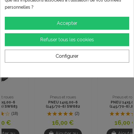
que les implications associées à l'utilisation de vos données
personnelles ?
Vous aimerez aussi
Accepter
Refuser tous les cookies
Configurer
Pneus et roues
Pneus et roues
PNEU 14x5.00-6
PNEU 14x5.00-6
(145/70-6) JK600
(145/70-6) SW697
TUBELESS CROSS
TUBELESS CROSS
(1)
(1)
16,00 €
16,00 €
Ajouter au
Ajouter au