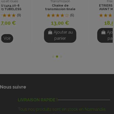
Freinage
Pneus et roues
ETRIERS DE FREIN
PNEU 4.10-6 JK600
AVANT MINI QUAD
TUBELESS CROSS
TOUS TYPES
(39)
(2)
18,50 €
16,00 €
Ajouter au
Ajouter au
panier
panier
Nous suivre
LIVRAISON RAPIDE !
Tous nos produits sont en stock en Normandie,